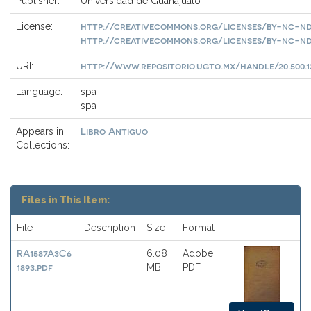
Publisher:
Universidad de Guanajuato
http://creativecommons.org/licenses/by-nc-nd
License:
http://creativecommons.org/licenses/by-nc-nd
http://www.repositorio.ugto.mx/handle/20.500.1
URI:
Language:
spa
spa
Libro Antiguo
Appears in
Collections:
Files in This Item:
File
Description
Size
Format
RA1587A3C6
6.08
Adobe
1893.pdf
MB
PDF