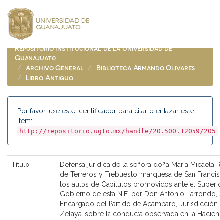
Skip
navigation
Repositorio Institucional de la Universidad de
Guanajuato
Archivo General
Biblioteca Armando Olivares
Libro Antiguo
Por favor, use este identificador para citar o enlazar este
ítem:
http://repositorio.ugto.mx/handle/20.500.12059/205
Título:
Defensa jurídica de la señora doña María Micaela
de Terreros y Trebuesto, marquesa de San Francis
los autos de Capítulos promovidos ante el Superi
Gobierno de esta N.E. por Don Antonio Larrondo, J
Encargado del Partido de Acámbaro, Jurisdicción
Zelaya, sobre la conducta observada en la Hacie