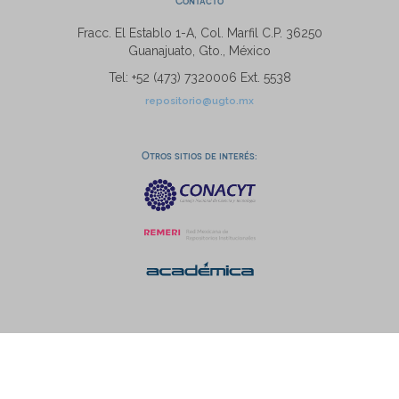
Contacto
Fracc. El Establo 1-A, Col. Marfil C.P. 36250
Guanajuato, Gto., México
Tel: +52 (473) 7320006 Ext. 5538
repositorio@ugto.mx
Otros sitios de interés: