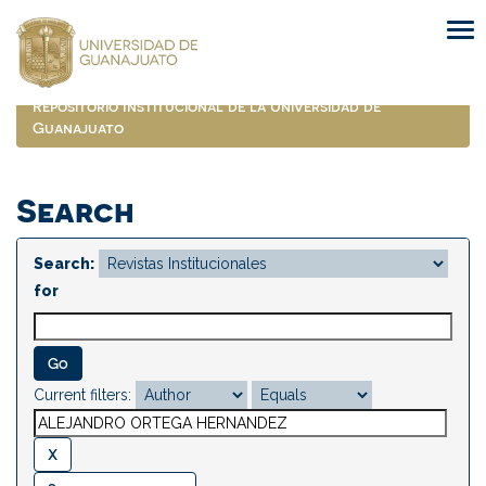
Skip
navigation
Repositorio Institucional de la Universidad de
Guanajuato
Search
Search:
for
Current filters: