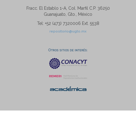
Fracc. El Establo 1-A, Col. Marfil C.P. 36250
Guanajuato, Gto., México
Tel: +52 (473) 7320006 Ext. 5538
repositorio@ugto.mx
Otros sitios de interés: