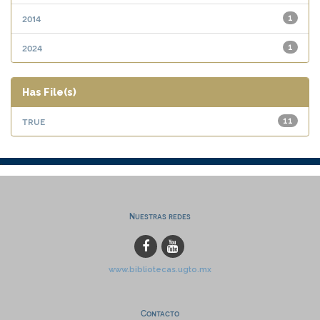
2014
1
2024
1
Has File(s)
true
11
Nuestras redes
www.bibliotecas.ugto.mx
Contacto