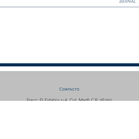
BERNAL
Contacto
Fracc. El Establo 1-A, Col. Marfil C.P. 36250
Guanajuato, Gto., México
Tel: +52 (473) 7320006 Ext. 5538
repositorio@ugto.mx