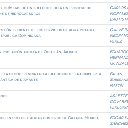
 y químicas de un suelo debido a un proceso de
CARLOS 
ame de hidrocarburos
MORALE
BAUTIST
tión eficiente de los servicios de agua potable,
OJILVE 
República Dominicana
MEDRAN
PEREZ
en población adulta de Ocotlán, Jalisco
EDUARD
HERNAN
GONZAL
e la decoherencia en la ejecución de la compuerta
Fabián
ántica de diamante
Soberane
Martín
anos
ARLETTE
COVARRU
FEREGRI
cos en suelos y aguas costeros de Oaxaca, México,
EDGAR I
n
SANCHE