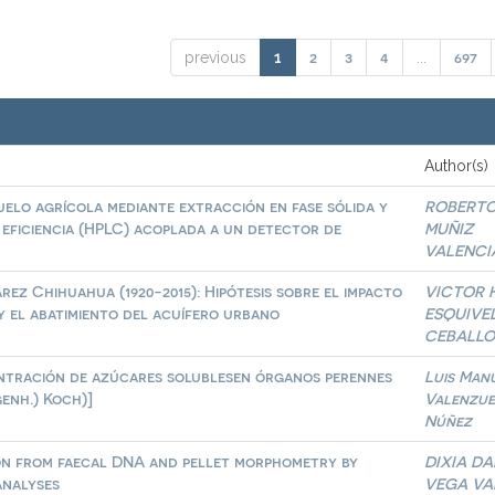
2
3
4
697
previous
1
...
Author(s)
uelo agrícola mediante extracción en fase sólida y
ROBERT
 eficiencia (HPLC) acoplada a un detector de
MUÑIZ
VALENCI
ez Chihuahua (1920-2015): Hipótesis sobre el impacto
VICTOR 
y el abatimiento del acuífero urbano
ESQUIVE
CEBALLO
ntración de azúcares solublesen órganos perennes
Luis Man
genh.) Koch)]
Valenzue
Núñez
tion from faecal DNA and pellet morphometry by
DIXIA DA
analyses
VEGA VA