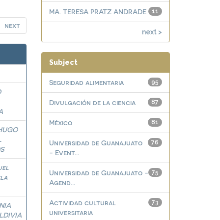
MA. TERESA PRATZ ANDRADE
11
next
next >
Subject
Seguridad alimentaria
95
O
Divulgación de la ciencia
87
A
México
81
HUGO
L
Universidad de Guanajuato
76
S
- Event...
uel
Universidad de Guanajuato -
75
la
Agend...
Actividad cultural
73
NIA
universitaria
LDIVIA