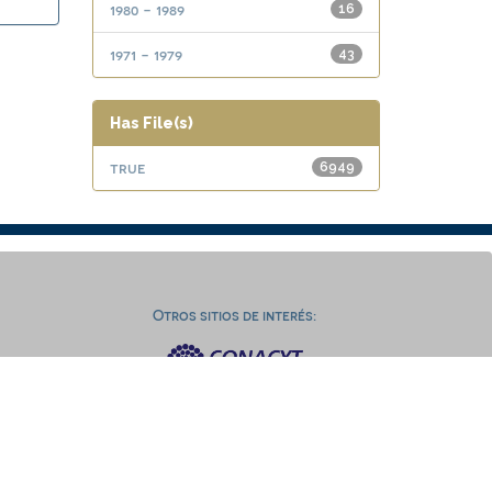
1980 - 1989
16
1971 - 1979
43
Has File(s)
true
6949
Otros sitios de interés: