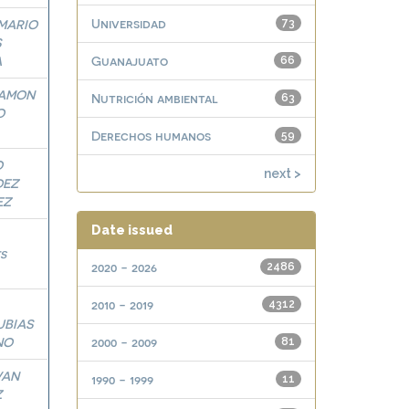
Universidad
MARIO
73
S
A
Guanajuato
66
RAMON
Nutrición ambiental
63
O
Derechos humanos
59
O
next >
DEZ
EZ
Date issued
s
2020 - 2026
2486
2010 - 2019
4312
BIAS
NO
2000 - 2009
81
VAN
1990 - 1999
11
Z