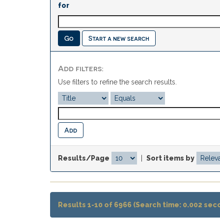
for
Start a new search
Add filters:
Use filters to refine the search results.
Results/Page
|
Sort items by
Results 1-10 of 6966 (Search time: 0.002 sec