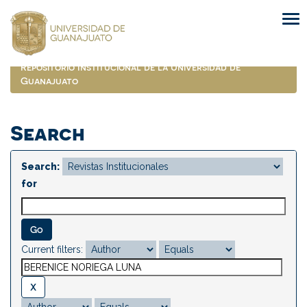
Skip
navigation
Repositorio Institucional de la Universidad de
Guanajuato
Search
Search:
for
Current filters: