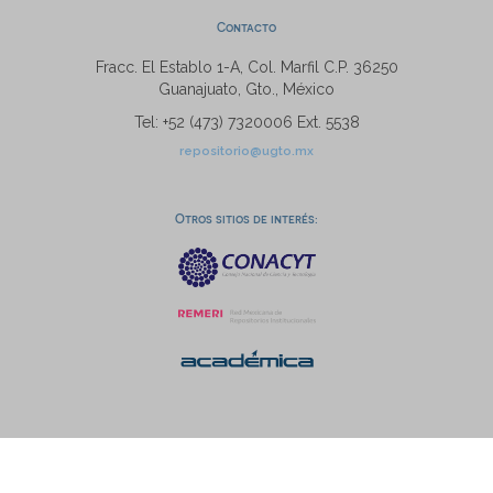
Contacto
Fracc. El Establo 1-A, Col. Marfil C.P. 36250
Guanajuato, Gto., México
Tel: +52 (473) 7320006 Ext. 5538
repositorio@ugto.mx
Otros sitios de interés: