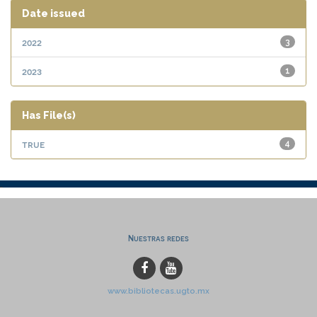
Date issued
2022
3
2023
1
Has File(s)
true
4
Nuestras redes
www.bibliotecas.ugto.mx