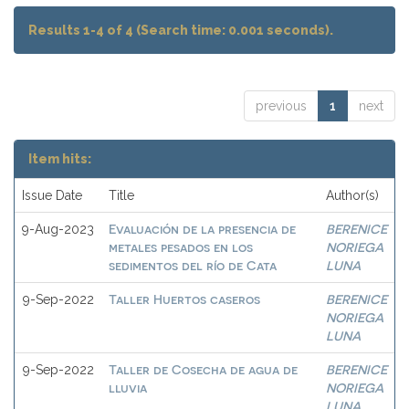
Results 1-4 of 4 (Search time: 0.001 seconds).
previous
1
next
Item hits:
Issue Date
Title
Author(s)
Evaluación de la presencia de
BERENICE
9-Aug-2023
metales pesados en los
NORIEGA
sedimentos del río de Cata
LUNA
Taller Huertos caseros
BERENICE
9-Sep-2022
NORIEGA
LUNA
Taller de Cosecha de agua de
BERENICE
9-Sep-2022
lluvia
NORIEGA
LUNA