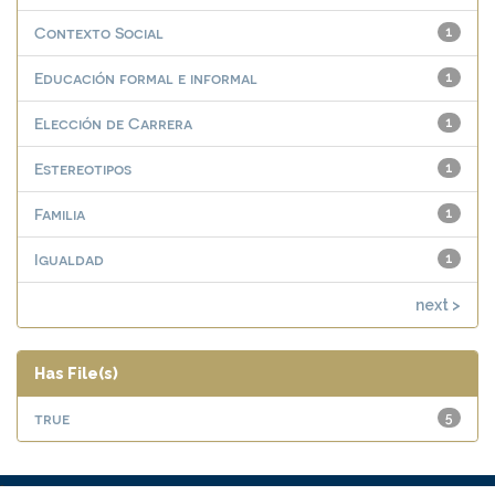
Contexto Social
1
Educación formal e informal
1
Elección de Carrera
1
Estereotipos
1
Familia
1
Igualdad
1
next >
Has File(s)
true
5