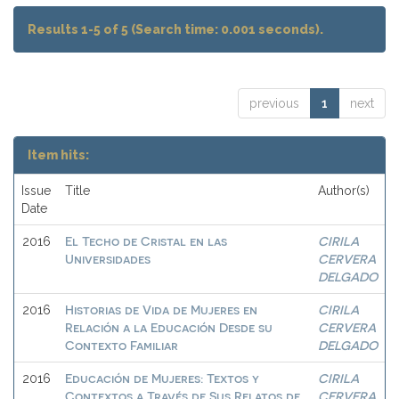
Results 1-5 of 5 (Search time: 0.001 seconds).
previous
1
next
Item hits:
Issue
Title
Author(s)
Date
El Techo de Cristal en las
CIRILA
2016
Universidades
CERVERA
DELGADO
Historias de Vida de Mujeres en
CIRILA
2016
Relación a la Educación Desde su
CERVERA
Contexto Familiar
DELGADO
Educación de Mujeres: Textos y
CIRILA
2016
Contextos a Través de Sus Relatos de
CERVERA