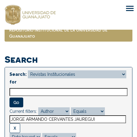
Skip
navigation
Repositorio Institucional de la Universidad de
Guanajuato
Search
Search:
for
Current filters: