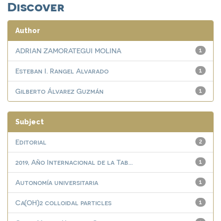
Discover
Author
ADRIAN ZAMORATEGUI MOLINA
1
Esteban I. Rangel Alvarado
1
Gilberto Álvarez Guzmán
1
Subject
Editorial
2
2019, Año Internacional de la Tab...
1
Autonomía universitaria
1
Ca(OH)2 colloidal particles
1