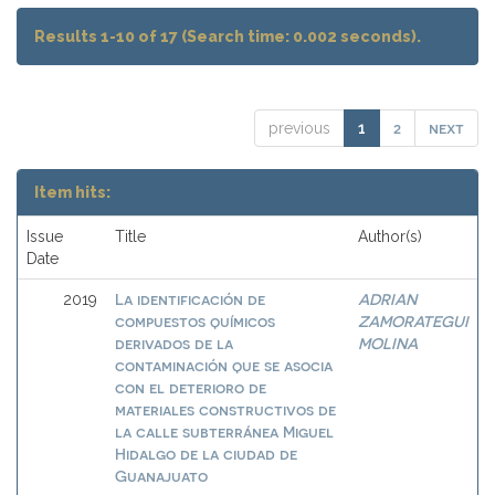
Results 1-10 of 17 (Search time: 0.002 seconds).
2
next
previous
1
Item hits:
Issue
Title
Author(s)
Date
La identificación de
ADRIAN
2019
compuestos químicos
ZAMORATEGUI
derivados de la
MOLINA
contaminación que se asocia
con el deterioro de
materiales constructivos de
la calle subterránea Miguel
Hidalgo de la ciudad de
Guanajuato