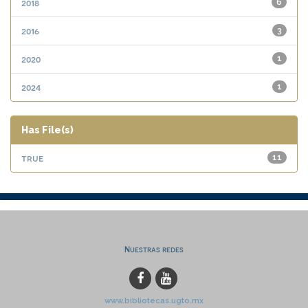
2018
6
2016
3
2020
1
2024
1
Has File(s)
true
11
Nuestras redes
www.bibliotecas.ugto.mx