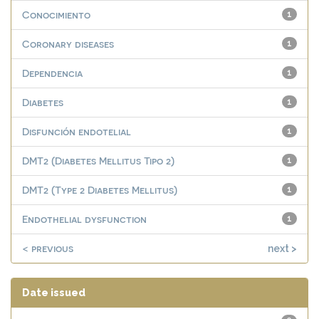
Conocimiento
1
Coronary diseases
1
Dependencia
1
Diabetes
1
Disfunción endotelial
1
DMT2 (Diabetes Mellitus Tipo 2)
1
DMT2 (Type 2 Diabetes Mellitus)
1
Endothelial dysfunction
1
< previous
next >
Date issued