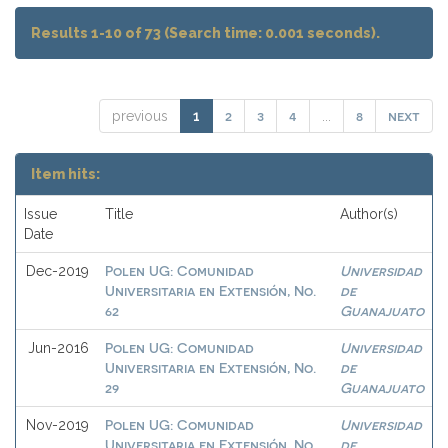
Results 1-10 of 73 (Search time: 0.001 seconds).
2
3
4
8
next
previous
1
...
Item hits:
Issue
Title
Author(s)
Date
Polen UG: Comunidad
Universidad
Dec-2019
Universitaria en Extensión, No.
de
62
Guanajuato
Polen UG: Comunidad
Universidad
Jun-2016
Universitaria en Extensión, No.
de
29
Guanajuato
Polen UG: Comunidad
Universidad
Nov-2019
Universitaria en Extensión, No.
de