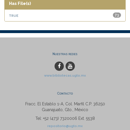
Has File(s)
true
73
Nuestras redes
www.bibliotecas.ugto.mx
Contacto
Fracc. El Establo 1-A, Col. Marfil C.P. 36250
Guanajuato, Gto., México
Tel: +52 (473) 7320006 Ext. 5538
repositorio@ugto.mx