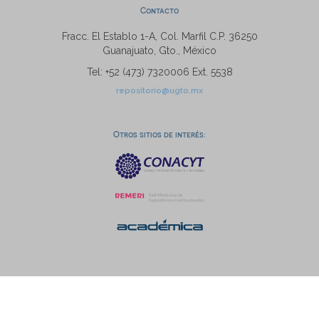
Contacto
Fracc. El Establo 1-A, Col. Marfil C.P. 36250
Guanajuato, Gto., México
Tel: +52 (473) 7320006 Ext. 5538
repositorio@ugto.mx
Otros sitios de interés: