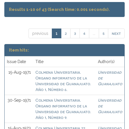
Results 1-10 of 43 (Search time: 0.001 seconds).
2
3
4
5
next
previous
1
...
Item hits:
Issue Date
Title
Author(s)
Colmena Universitaria.
Universidad
15-Aug-1971
Organo informativo de la
de
Universidad de Guanajuato.
Guanajuato
Año 1, Número 6.
Colmena Universitaria.
Universidad
30-Sep-1971
Organo informativo de la
de
Universidad de Guanajuato.
Guanajuato
Año 1, Número 9.
Colmena Universitaria 22
Universidad
15-Aug-1973