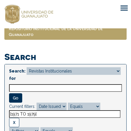
Skip
navigation
Repositorio Institucional de la Universidad de
Guanajuato
Search
Search:
for
Current filters: