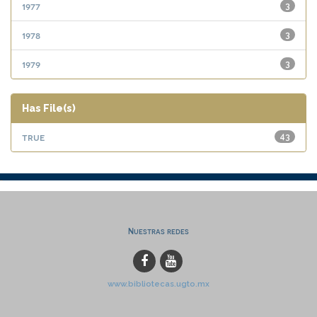
1977
3
1978
3
1979
3
Has File(s)
true
43
Nuestras redes
www.bibliotecas.ugto.mx