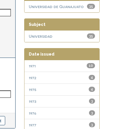
Universidad de Guanajuato
35
Subject
Universidad
35
Date issued
1971
10
1972
4
1975
4
1973
3
1976
3
1977
3