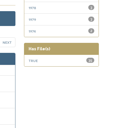
1978
3
1979
3
1974
2
next
Has File(s)
true
35