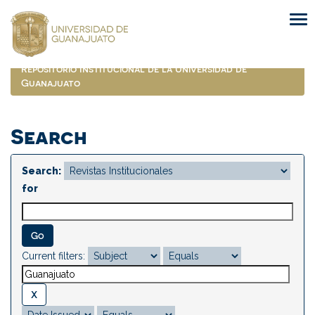
Skip
navigation
Repositorio Institucional de la Universidad de
Guanajuato
Search
Search:
for
Current filters: