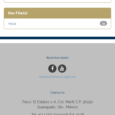
Has File(s)
true
35
Nuestras redes
www.bibliotecas.ugto.mx
Contacto
Fracc. El Establo 1-A, Col. Marfil C.P. 36250
Guanajuato, Gto., México
Tel: +52 (473) 7320006 Ext. 5538