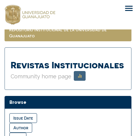
Skip
navigation
Repositorio Institucional de la Universidad de
Guanajuato
Revistas Institucionales
Community home page
Browse