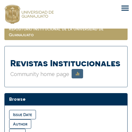
Skip
navigation
Repositorio Institucional de la Universidad de
Guanajuato
Revistas Institucionales
Community home page
Browse