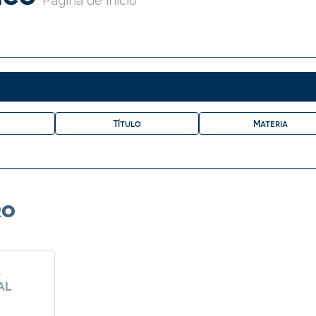
Página de inicio
ro
.
al