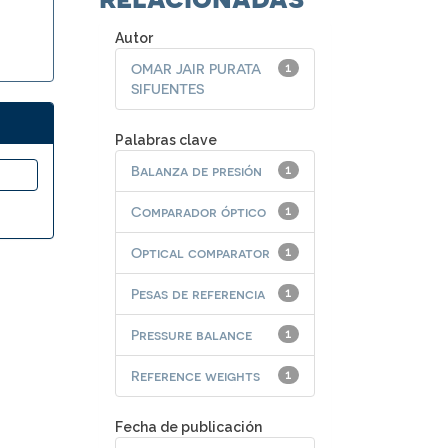
Autor
OMAR JAIR PURATA
1
SIFUENTES
Palabras clave
Balanza de presión
1
Comparador óptico
1
Optical comparator
1
Pesas de referencia
1
Pressure balance
1
Reference weights
1
Fecha de publicación