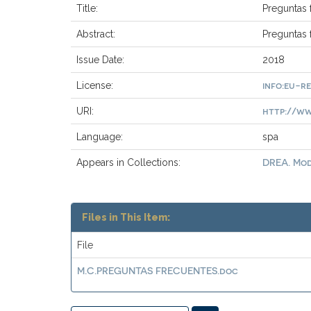
Title:
Preguntas 
Abstract:
Preguntas 
Issue Date:
2018
info:eu-r
License:
http://ww
URI:
Language:
spa
DREA. Mod
Appears in Collections:
Files in This Item:
File
M.C.PREGUNTAS FRECUENTES.doc