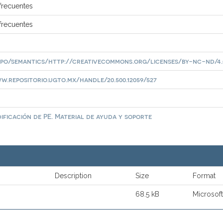
frecuentes
frecuentes
epo/semantics/http://creativecommons.org/licenses/by-nc-nd/4.
w.repositorio.ugto.mx/handle/20.500.12059/527
ificación de PE. Material de ayuda y soporte
Description
Size
Format
68.5 kB
Microsof