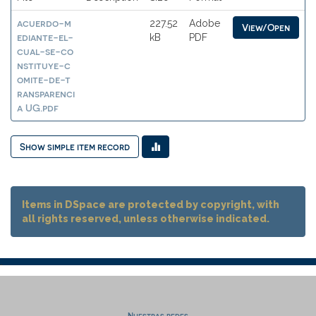
acuerdo-m
227.52
Adobe
View/Open
ediante-el-
kB
PDF
cual-se-co
nstituye-c
omite-de-t
ransparenci
a UG.pdf
Show simple item record
Items in DSpace are protected by copyright, with
all rights reserved, unless otherwise indicated.
Nuestras redes