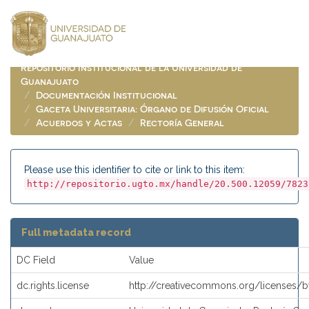
Skip
navigation
Repositorio Institucional de la Universidad de
Guanajuato
Documentación Institucional
Gaceta Universitaria: Órgano de Difusión Oficial
Acuerdos y Actas
Rectoría General
Please use this identifier to cite or link to this item:
http://repositorio.ugto.mx/handle/20.500.12059/7823
Full metadata record
DC Field
Value
dc.rights.license
http://creativecommons.org/licenses/