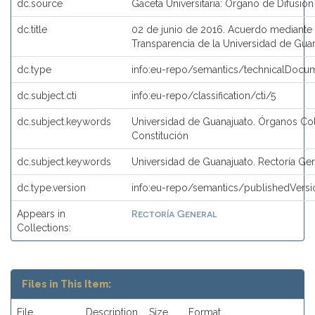
dc.source
Gaceta Universitaria: Órgano de Difusión 
dc.title
02 de junio de 2016. Acuerdo mediante 
Transparencia de la Universidad de Gua
dc.type
info:eu-repo/semantics/technicalDocum
dc.subject.cti
info:eu-repo/classification/cti/5
dc.subject.keywords
Universidad de Guanajuato. Órganos Col
Constitución
dc.subject.keywords
Universidad de Guanajuato. Rectoría Ge
dc.type.version
info:eu-repo/semantics/publishedVersi
Rectoría General
Appears in
Collections:
Files in This Item:
File
Description
Size
Format