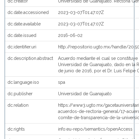
dc.creator
Universidad de Guanajuato. Rectoría Ge
dc.date.accessioned
2023-03-07T01:47:07Z
dc.date.available
2023-03-07T01:47:07Z
dc.date.issued
2016-06-02
dc.identifier.uri
http://repositorio.ugto.mx/handle/20.
dc.description.abstract
Acuerdo mediante el cual se constituye 
Universidad de Guanajuato, dado en la R
de junio de 2016, por el Dr. Luis Felipe
dc.language.iso
spa
dc.publisher
Universidad de Guanajuato
dc.relation
https://www3.ugto.mx/gacetauniversit
acuerdos-de-rectoria-general/17-acuer
comite-de-transparencia-de-la-univers
dc.rights
info:eu-repo/semantics/openAccess