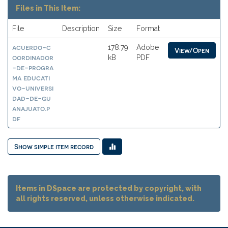
Files in This Item:
File
Description
Size
Format
acuerdo-c
178.79
Adobe
View/Open
oordinador
kB
PDF
-de-progra
ma educati
vo-universi
dad-de-gu
anajuato.p
df
Show simple item record
Items in DSpace are protected by copyright, with
all rights reserved, unless otherwise indicated.