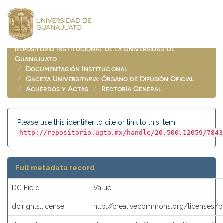
Skip
navigation
Repositorio Institucional de la Universidad de
Guanajuato
Documentación Institucional
Gaceta Universitaria: Órgano de Difusión Oficial
Acuerdos y Actas
Rectoría General
Please use this identifier to cite or link to this item:
http://repositorio.ugto.mx/handle/20.500.12059/7843
Full metadata record
DC Field
Value
dc.rights.license
http://creativecommons.org/licenses/