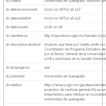
dc.creator
Universidad de Guanajuato. Rectoría Ge
dc.date.accessioned
2023-03-08T02:36:23Z
dc.date.available
2023-03-08T02:36:23Z
dc.date.issued
2018-10-08
dc.identifier.uri
http://repositorio.ugto.mx/handle/20.
dc.description.abstract
Acuerdo que tiene por objeto emitir los l
Coordinador de Programa Educativo de l
por el Rector General de la Universidad
2018 y publicado en la Gaceta Universit
dc.language.iso
spa
dc.publisher
Universidad de Guanajuato
dc.relation
https://www3.ugto.mx/gacetauniversit
acuerdos-de-rectoria-general/65-acuer
lineamientos-para-retribuir-al-coordin
universidad-de-guanajuato