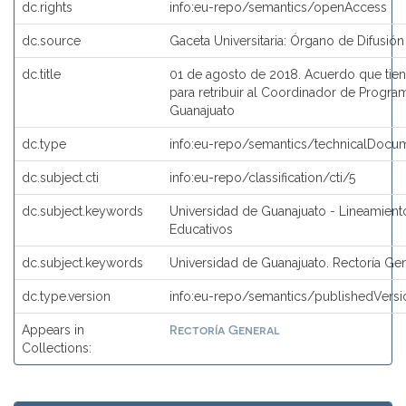
dc.rights
info:eu-repo/semantics/openAccess
dc.source
Gaceta Universitaria: Órgano de Difusión
dc.title
01 de agosto de 2018. Acuerdo que tiene
para retribuir al Coordinador de Progra
Guanajuato
dc.type
info:eu-repo/semantics/technicalDocum
dc.subject.cti
info:eu-repo/classification/cti/5
dc.subject.keywords
Universidad de Guanajuato - Lineamien
Educativos
dc.subject.keywords
Universidad de Guanajuato. Rectoría Ge
dc.type.version
info:eu-repo/semantics/publishedVersi
Rectoría General
Appears in
Collections: