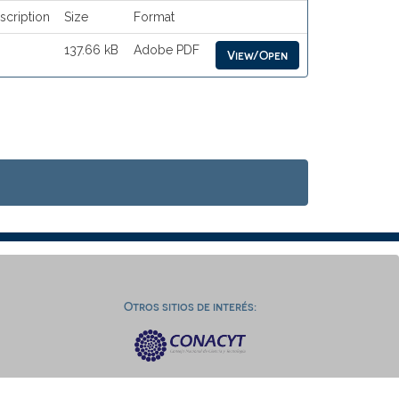
scription
Size
Format
137.66 kB
Adobe PDF
View/Open
Otros sitios de interés: