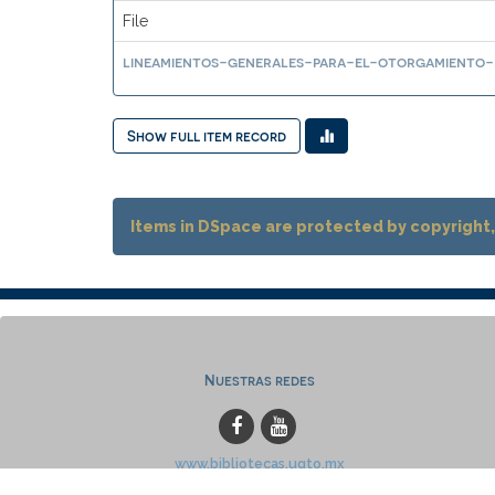
File
lineamientos-generales-para-el-otorgamiento
Show full item record
Items in DSpace are protected by copyright, 
Nuestras redes
www.bibliotecas.ugto.mx