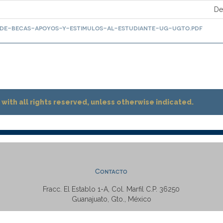
De
-de-becas-apoyos-y-estimulos-al-estudiante-ug-ugto.pdf
with all rights reserved, unless otherwise indicated.
Contacto
Fracc. El Establo 1-A, Col. Marfil C.P. 36250
Guanajuato, Gto., México
Tel: +52 (473) 7320006 Ext. 5538