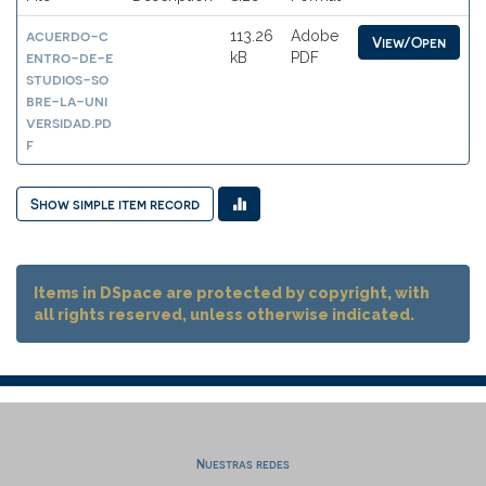
acuerdo-c
113.26
Adobe
View/Open
entro-de-e
kB
PDF
studios-so
bre-la-uni
versidad.pd
f
Show simple item record
Items in DSpace are protected by copyright, with
all rights reserved, unless otherwise indicated.
Nuestras redes