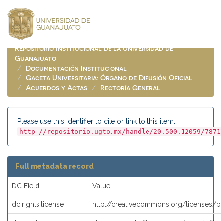
Skip
navigation
Repositorio Institucional de la Universidad de
Guanajuato
Documentación Institucional
Gaceta Universitaria: Órgano de Difusión Oficial
Acuerdos y Actas
Rectoría General
Please use this identifier to cite or link to this item:
http://repositorio.ugto.mx/handle/20.500.12059/7871
Full metadata record
DC Field
Value
dc.rights.license
http://creativecommons.org/licenses/