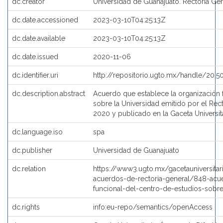
dc.creator
Universidad de Guanajuato. Rectoría Ge
dc.date.accessioned
2023-03-10T04:25:13Z
dc.date.available
2023-03-10T04:25:13Z
dc.date.issued
2020-11-06
dc.identifier.uri
http://repositorio.ugto.mx/handle/20.5
dc.description.abstract
Acuerdo que establece la organización 
sobre la Universidad emitido por el Re
2020 y publicado en la Gaceta Universi
dc.language.iso
spa
dc.publisher
Universidad de Guanajuato
dc.relation
https://www3.ugto.mx/gacetauniversit
acuerdos-de-rectoria-general/848-acu
funcional-del-centro-de-estudios-sobre
dc.rights
info:eu-repo/semantics/openAccess