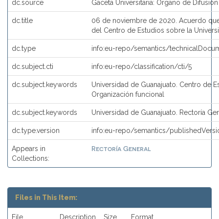
dc.source
Gaceta Universitaria: Órgano de Difusión
dc.title
06 de noviembre de 2020. Acuerdo que 
del Centro de Estudios sobre la Univers
dc.type
info:eu-repo/semantics/technicalDocum
dc.subject.cti
info:eu-repo/classification/cti/5
dc.subject.keywords
Universidad de Guanajuato. Centro de Es
Organización funcional
dc.subject.keywords
Universidad de Guanajuato. Rectoría Ge
dc.type.version
info:eu-repo/semantics/publishedVersi
Rectoría General
Appears in
Collections:
Files in This Item:
File
Description
Size
Format