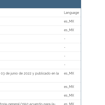
Language
es_MX
es_MX
-
-
-
-
 03 de junio de 2022 y publicado en la
es_MX
es_MX
es_MX
oria-general/1592-acuerdo-para-la-
es_MX