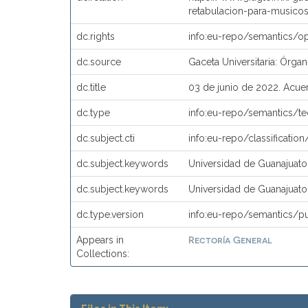
retabulacion-para-musicos
dc.rights
info:eu-repo/semantics/
dc.source
Gaceta Universitaria: Órgan
dc.title
03 de junio de 2022. Acue
dc.type
info:eu-repo/semantics/t
dc.subject.cti
info:eu-repo/classification/
dc.subject.keywords
Universidad de Guanajuato
dc.subject.keywords
Universidad de Guanajuato
dc.type.version
info:eu-repo/semantics/p
Rectoría General
Appears in
Collections: