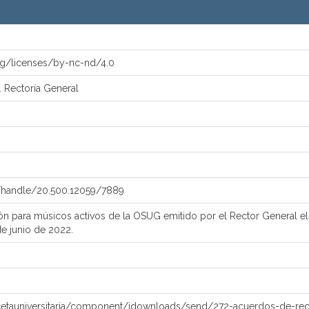
rg/licenses/by-nc-nd/4.0
. Rectoría General
x/handle/20.500.12059/7889
ón para músicos activos de la OSUG emitido por el Rector General el
de junio de 2022.
etauniversitaria/component/jdownloads/send/272-acuerdos-de-rect