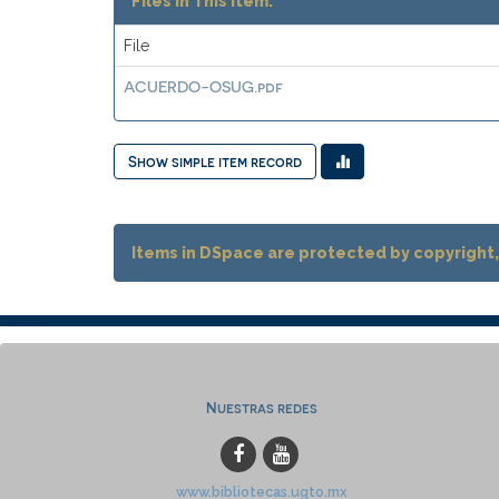
Files in This Item:
File
ACUERDO-OSUG.pdf
Show simple item record
Items in DSpace are protected by copyright, 
Nuestras redes
www.bibliotecas.ugto.mx