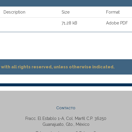
Description
Size
Format
71.28 kB
Adobe PDF
with all rights reserved, unless otherwise indicated.
Contacto
Fracc. El Establo 1-A, Col. Marfil C.P. 36250
Guanajuato, Gto., México