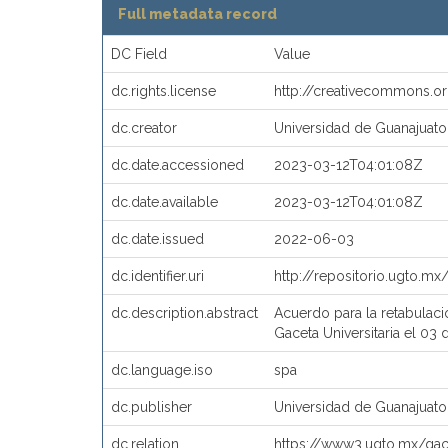
Full metadata record
DC Field
Value
dc.rights.license
http://creativecommons.o
dc.creator
Universidad de Guanajuato
dc.date.accessioned
2023-03-12T04:01:08Z
dc.date.available
2023-03-12T04:01:08Z
dc.date.issued
2022-06-03
dc.identifier.uri
http://repositorio.ugto.m
dc.description.abstract
Acuerdo para la retabulaci
Gaceta Universitaria el 03 
dc.language.iso
spa
dc.publisher
Universidad de Guanajuato
dc.relation
https://www3.ugto.mx/gac