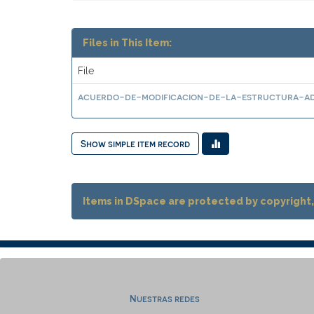
Files in This Item:
File
acuerdo-de-modificacion-de-la-estructura-adm
Show simple item record
Items in DSpace are protected by copyright, 
Nuestras redes