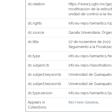
dc.relation
https://www3.ugto.mx/gac
modificacion-de-la-estruct
unidad-de-control-a-la-fis
dc.rights
info:eu-repo/semantics/
dc.source
Gaceta Universitaria: Órga
dc.title
07 de noviembre de 2022. A
Seguimiento a la Fiscalizac
dc.type
info:eu-repo/semantics/t
dc.subject.cti
info:eu-repo/classification/
dc.subject.keywords
Universidad de Guanajuato 
dc.subject.keywords
Universidad de Guanajuato.
dc.type.version
info:eu-repo/semantics/p
Rectoría General
Appears in
Collections: