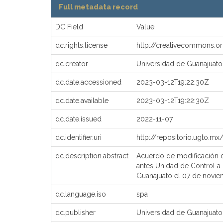
Full metadata record
DC Field
Value
dc.rights.license
http://creativecommons.o
dc.creator
Universidad de Guanajuato
dc.date.accessioned
2023-03-12T19:22:30Z
dc.date.available
2023-03-12T19:22:30Z
dc.date.issued
2022-11-07
dc.identifier.uri
http://repositorio.ugto.m
dc.description.abstract
Acuerdo de modificación de
antes Unidad de Control a 
Guanajuato el 07 de novie
dc.language.iso
spa
dc.publisher
Universidad de Guanajuato