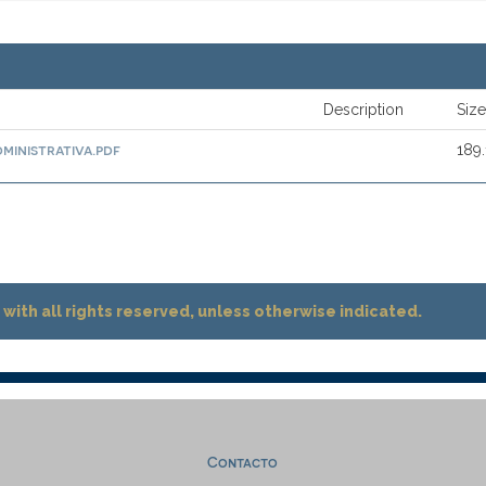
Description
Size
inistrativa.pdf
189
with all rights reserved, unless otherwise indicated.
Contacto