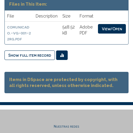
Files in This Item:
File
Description
Size
Format
comunicad
548.52
Adobe
View/Open
o.-vg-001-2
kB
PDF
2rg.pdf
Show full item record
Items in DSpace are protected by copyright, with
all rights reserved, unless otherwise indicated.
Nuestras redes