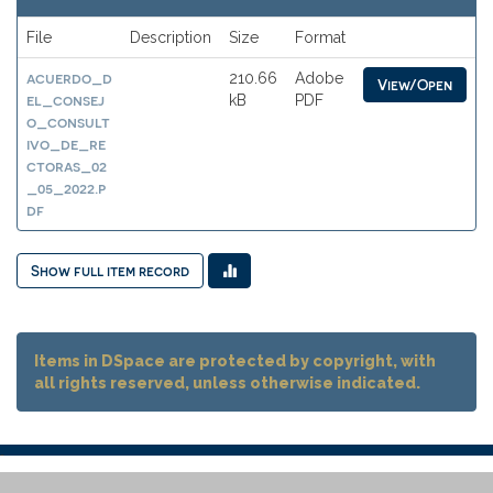
File
Description
Size
Format
acuerdo_d
210.66
Adobe
View/Open
el_consej
kB
PDF
o_consult
ivo_de_re
ctoras_02
_05_2022.p
df
Show full item record
Items in DSpace are protected by copyright, with
all rights reserved, unless otherwise indicated.