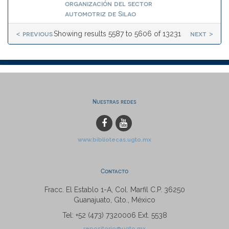
organización del sector
automotriz de Silao
< previous
next >
Showing results 5587 to 5606 of 13231
Nuestras redes
www.bibliotecas.ugto.mx
Contacto
Fracc. El Establo 1-A, Col. Marfil C.P. 36250
Guanajuato, Gto., México
Tel: +52 (473) 7320006 Ext. 5538
repositorio@ugto.mx