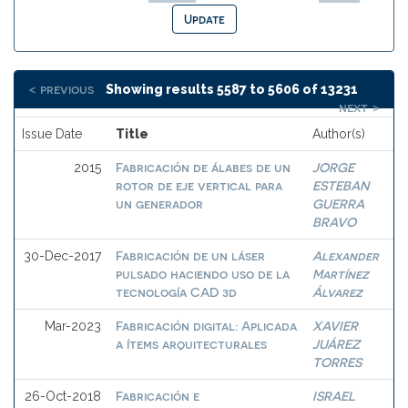
< previous
Showing results 5587 to 5606 of 13231
next >
Issue Date
Title
Author(s)
Fabricación de álabes de un
JORGE
2015
rotor de eje vertical para
ESTEBAN
un generador
GUERRA
BRAVO
Fabricación de un láser
Alexander
30-Dec-2017
pulsado haciendo uso de la
Martínez
tecnología CAD 3d
Álvarez
Fabricación digital: Aplicada
XAVIER
Mar-2023
a ítems arquitecturales
JUÁREZ
TORRES
Fabricación e
ISRAEL
26-Oct-2018