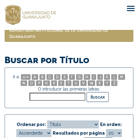
Skip
navigation
Repositorio Institucional de la Universidad de
Guanajuato
Buscar por Título
Ir a:
0-9
A
B
C
D
E
F
G
H
I
J
K
L
M
N
O
P
Q
R
S
T
U
V
W
X
Y
Z
O introducir las primeras letras:
Ordenar por:
En orden:
Resultados por página