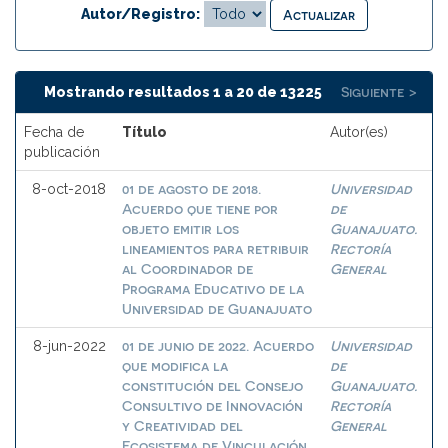
Autor/Registro:
Siguiente >
Mostrando resultados 1 a 20 de 13225
Fecha de
Título
Autor(es)
publicación
01 de agosto de 2018.
Universidad
8-oct-2018
Acuerdo que tiene por
de
objeto emitir los
Guanajuato.
lineamientos para retribuir
Rectoría
al Coordinador de
General
Programa Educativo de la
Universidad de Guanajuato
01 de junio de 2022. Acuerdo
Universidad
8-jun-2022
que modifica la
de
constitución del Consejo
Guanajuato.
Consultivo de Innovación
Rectoría
y Creatividad del
General
Ecosistema de Vinculación,