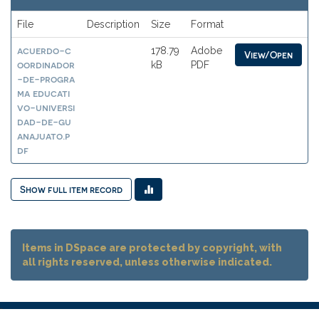
File
Description
Size
Format
acuerdo-c
178.79
Adobe
View/Open
oordinador
kB
PDF
-de-progra
ma educati
vo-universi
dad-de-gu
anajuato.p
df
Show full item record
Items in DSpace are protected by copyright, with
all rights reserved, unless otherwise indicated.