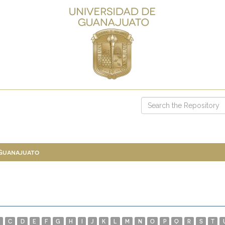
 Guanajuato
C
D
E
F
G
H
I
J
K
L
M
N
O
P
Q
R
S
T