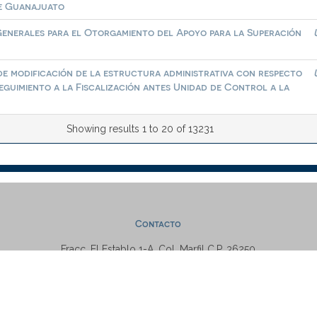
de Guanajuato
 Generales para el Otorgamiento del Apoyo para la Superación
de modificación de la estructura administrativa con respecto
Seguimiento a la Fiscalización antes Unidad de Control a la
Showing results 1 to 20 of 13231
Contacto
Fracc. El Establo 1-A, Col. Marfil C.P. 36250
Guanajuato, Gto., México
Tel: +52 (473) 7320006 Ext. 5538
repositorio@ugto.mx