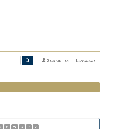
Sign on to:
Language
U
V
W
X
Y
Z