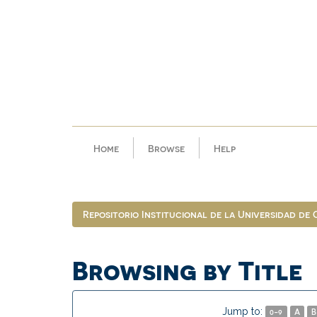
Skip
navigation
Home
Browse
Help
Repositorio Institucional de la Universidad de
Browsing by Title
Jump to:
0-9
A
B