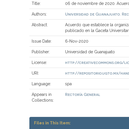
Title:
06 de noviembre de 2020. Acuerdo
Universidad de Guanajuato. Re
Authors:
Abstract:
Acuerdo que establece la organiza
publicado en la Gaceta Universita
Issue Date:
6-Nov-2020
Publisher:
Universidad de Guanajuato
http://creativecommons.org/li
License:
http://repositorio.ugto.mx/handl
URI:
Language:
spa
Rectoría General
Appears in
Collections:
Files in This Item: