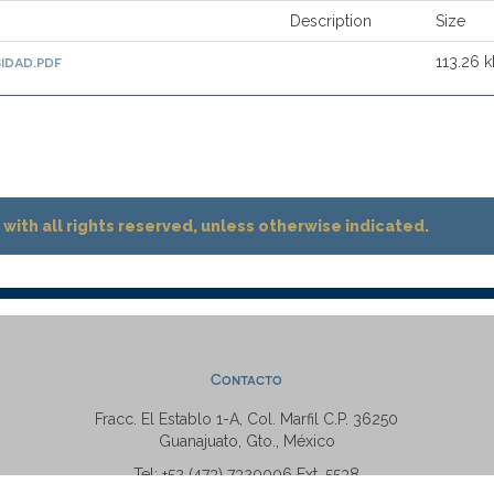
Description
Size
idad.pdf
113.26 
with all rights reserved, unless otherwise indicated.
Contacto
Fracc. El Establo 1-A, Col. Marfil C.P. 36250
Guanajuato, Gto., México
Tel: +52 (473) 7320006 Ext. 5538