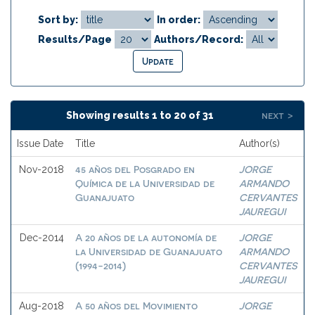
Sort by:
In order:
Results/Page
Authors/Record:
next >
Showing results 1 to 20 of 31
Issue Date
Title
Author(s)
45 años del Posgrado en
JORGE
Nov-2018
Química de la Universidad de
ARMANDO
Guanajuato
CERVANTES
JAUREGUI
A 20 años de la autonomía de
JORGE
Dec-2014
la Universidad de Guanajuato
ARMANDO
(1994-2014)
CERVANTES
JAUREGUI
A 50 años del Movimiento
JORGE
Aug-2018