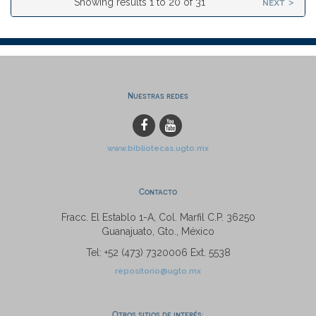
next >
Showing results 1 to 20 of 31
Nuestras redes
www.bibliotecas.ugto.mx
Contacto
Fracc. El Establo 1-A, Col. Marfil C.P. 36250
Guanajuato, Gto., México
Tel: +52 (473) 7320006 Ext. 5538
repositorio@ugto.mx
Otros sitios de interés: