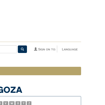
Sign on to:
Language
YGOZA
U
V
W
X
Y
Z