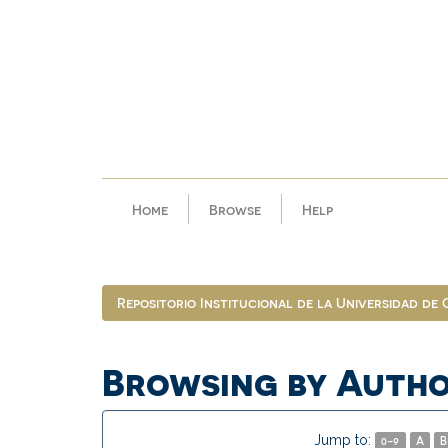
Skip
navigation
Home
Browse
Help
Repositorio Institucional de la Universidad de
Browsing by Auth
Jump to:
0-9
A
B