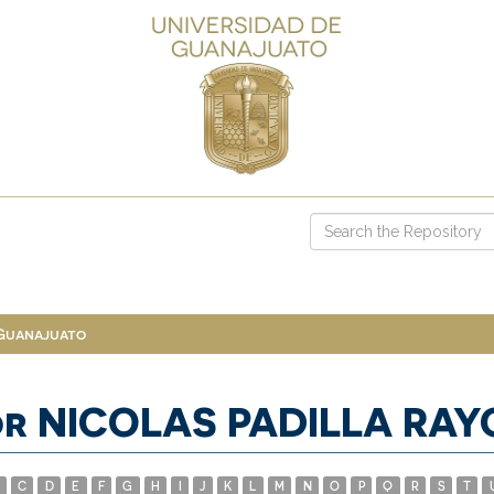
 Guanajuato
or NICOLAS PADILLA RA
C
D
E
F
G
H
I
J
K
L
M
N
O
P
Q
R
S
T