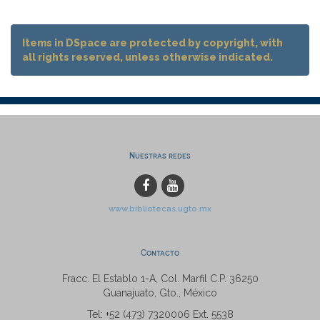
Items in DSpace are protected by copyright, with
all rights reserved, unless otherwise indicated.
Nuestras redes
www.bibliotecas.ugto.mx
Contacto
Fracc. El Establo 1-A, Col. Marfil C.P. 36250
Guanajuato, Gto., México
Tel: +52 (473) 7320006 Ext. 5538