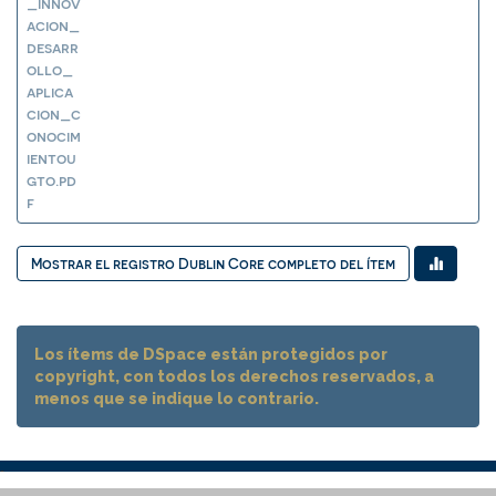
_innov
acion_
desarr
ollo_
aplica
cion_c
onocim
ientou
gto.pd
f
Mostrar el registro Dublin Core completo del ítem
Los ítems de DSpace están protegidos por
copyright, con todos los derechos reservados, a
menos que se indique lo contrario.