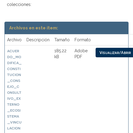
colecciones:
Archivos en este ítem:
Archivo
Descripción
Tamaño
Formato
acuer
185.22
Adobe
Visualizar/Abrir
do_mo
kB
PDF
difica_
consti
tucion
_cons
ejo_c
onsult
ivo_ex
terno
_ecosi
stema
_vincu
lacion