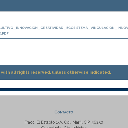
ultivo_innovacion_creatividad_ecosistema_vinculacion_inno
.pdf
with all rights reserved, unless otherwise indicated.
Contacto
Fracc. El Establo 1-A, Col. Marfil C.P. 36250