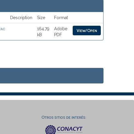
Description
Size
Format
vac
164.79
Adobe
View/Open
kB
PDF
Otros sitios de interés: