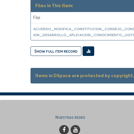
Files in This Item:
File
acuerdo_modifica_constitucion_consejo_cons
ion_desarrollo_aplicacion_conocimiento_ugto
Show full item record
Items in DSpace are protected by copyright, 
Nuestras redes