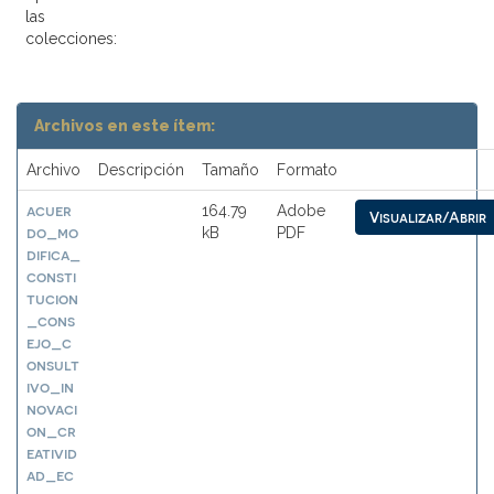
las
colecciones:
Archivos en este ítem:
Archivo
Descripción
Tamaño
Formato
acuer
164.79
Adobe
Visualizar/Abrir
do_mo
kB
PDF
difica_
consti
tucion
_cons
ejo_c
onsult
ivo_in
novaci
on_cr
eativid
ad_ec