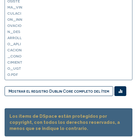
osiste
ma_vin
culaci
on_inn
ovacio
n_des
arroll
o_apli
cacion
_cono
cimient
o_ugt
o.pdf
Mostrar el registro Dublin Core completo del ítem
Los ítems de DSpace están protegidos por
copyright, con todos los derechos reservados, a
menos que se indique lo contrario.